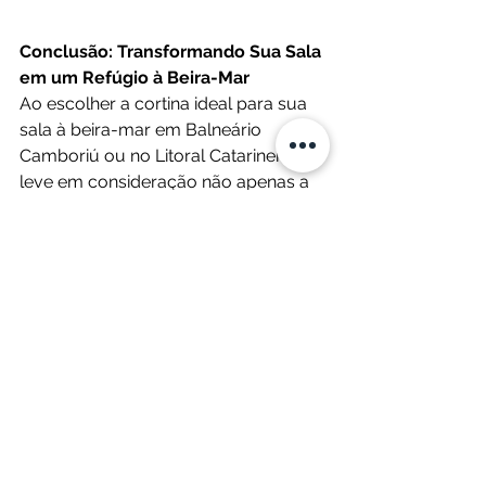
Conclusão: Transformando Sua Sala 
em um Refúgio à Beira-Mar
Ao escolher a cortina ideal para sua 
sala à beira-mar em Balneário 
Camboriú ou no Litoral Catarinense, 
leve em consideração não apenas a 
estética, mas também o conforto e a 
funcionalidade. Permita que a beleza 
natural do ambiente se integre ao seu 
espaço, criando um refúgio 
acolhedor e elegante.
Esperamos que estas dicas da 
Solaris Decor inspirem a 
transformação da sua sala em um 
cenário verdadeiramente paradisíaco. 
Se precisar de mais orientações ou 
quiser explorar nossa coleção 