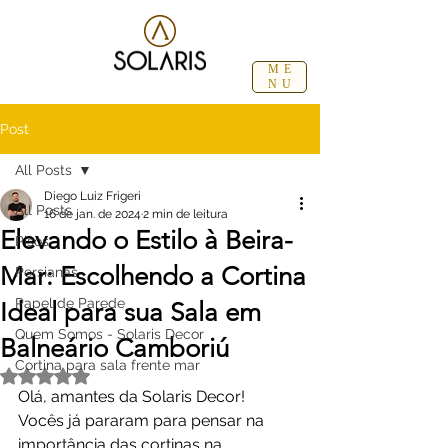
ME
NU
Post
All Posts
Diego Luiz Frigeri
All Posts
16 de jan. de 2024
2 min de leitura
Elevando o Estilo à Beira-
Pisos
Mar: Escolhendo a Cortina
Persianas
Papel de Parede
Ideal para sua Sala em
Quem Somos - Solaris Decor
Balneário Camboriú
Cortina para sala frente mar
Avaliado com NaN de 5 estrelas.
Olá, amantes da Solaris Decor!
Vocês já pararam para pensar na 
importância das cortinas na 