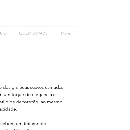
ÇOS
QUEM SOMOS
More
 design. Suas suaves camadas
am um toque de elegância e
stilo de decoração, ao mesmo
acidade.
 recebem um tratamento