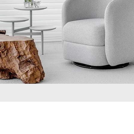
© 2023 por Solaris Decor é uma marca registrada
 contidas neste site são protegidas com direitos autorais o us
será
passível
das penalidade legais.
Confira a nossa
Politica de Privacidade 2024