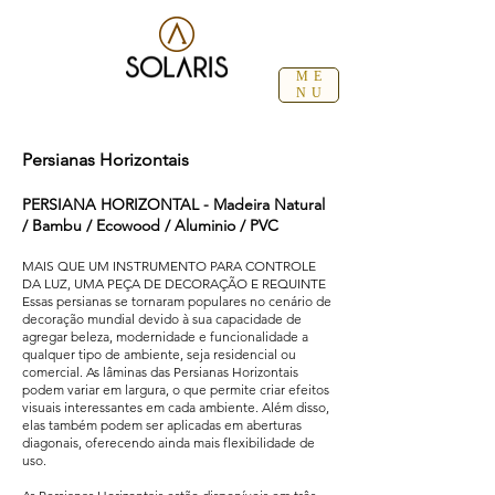
ME
NU
Persianas Horizontais
PERSIANA HORIZONTAL - Madeira Natural
/ Bambu / Ecowood / Aluminio / PVC
MAIS QUE UM INSTRUMENTO PARA CONTROLE
DA LUZ, UMA PEÇA DE DECORAÇÃO E REQUINTE
Essas persianas se tornaram populares no cenário de
decoração mundial devido à sua capacidade de
agregar beleza, modernidade e funcionalidade a
qualquer tipo de ambiente, seja residencial ou
comercial. As lâminas das Persianas Horizontais
podem variar em largura, o que permite criar efeitos
visuais interessantes em cada ambiente. Além disso,
elas também podem ser aplicadas em aberturas
diagonais, oferecendo ainda mais flexibilidade de
uso.